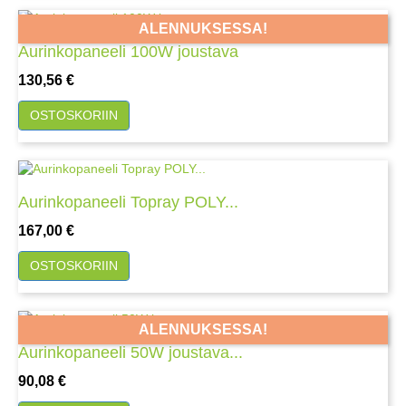
ALENNUKSESSA!
Aurinkopaneeli 100W joustava
Hinta
130,56 €
OSTOSKORIIN
Aurinkopaneeli Topray POLY...
Hinta
167,00 €
OSTOSKORIIN
ALENNUKSESSA!
Aurinkopaneeli 50W joustava...
Hinta
90,08 €