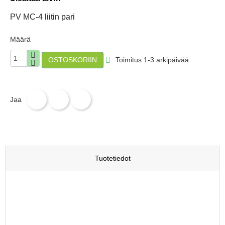
PV MC-4 liitin pari
Määrä
Toimitus 1-3 arkipäivää

OSTOSKORIIN
Jaa
Twiittaa
Pinterest
Jaa
Tuotetiedot