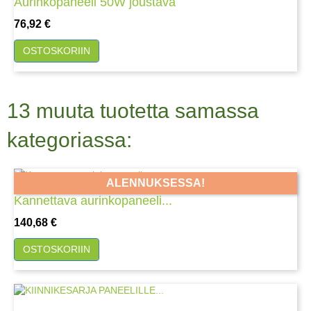
Aurinkopaneeli 50W joustava
Hinta
76,92 €
OSTOSKORIIN
13 muuta tuotetta samassa
kategoriassa:
ALENNUKSESSA!
Kannettava aurinkopaneeli...
Hinta
140,68 €
OSTOSKORIIN