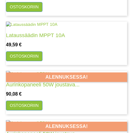
OSTOSKORIIN
Lataussäädin MPPT 10A
Hinta
49,59 €
OSTOSKORIIN
ALENNUKSESSA!
Aurinkopaneeli 50W joustava...
Hinta
90,08 €
OSTOSKORIIN
ALENNUKSESSA!