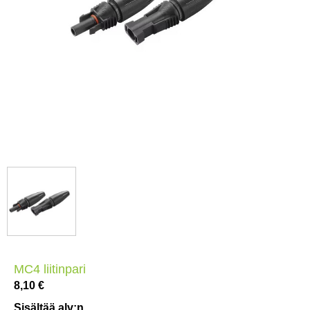
MC4 liitinpari
8,10 €
Sisältää alv:n