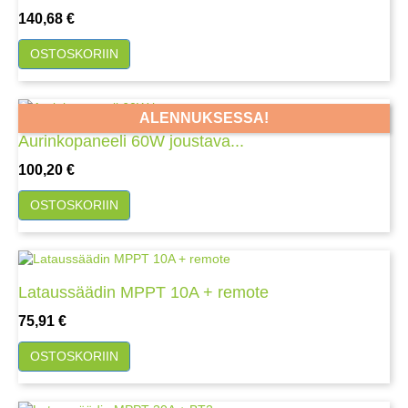
Hinta
140,68 €
OSTOSKORIIN
ALENNUKSESSA!
Aurinkopaneeli 60W joustava...
Hinta
100,20 €
OSTOSKORIIN
Lataussäädin MPPT 10A + remote
Hinta
75,91 €
OSTOSKORIIN