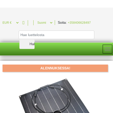
Soita:

+358406628497
ALENNUKSESSA!