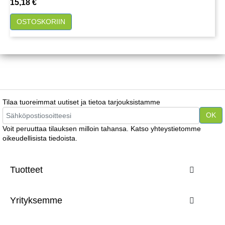
Hinta
15,18 €
OSTOSKORIIN
Tilaa tuoreimmat uutiset ja tietoa tarjouksistamme
Voit peruuttaa tilauksen milloin tahansa. Katso yhteystietomme
oikeudellisista tiedoista.
Tuotteet

Yrityksemme
