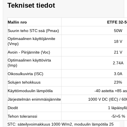
Tekniset tiedot
Mallin nro
ETFE 32-5
Suurin teho STC:ssä (Pmax)
50W
Optimaalinen käyttöjännite
18 V
(Vmp)
Avoin - Piirijännite (Voc)
21 V
Optimaalinen käyttövirta
2.74A
(Imp)
Oikosulkuvirta (ISC)
3.0A
Solujen tehokkuus
23%
Käyttömoduulin lämpötila
-40 astetta +85 a
Järjestelmän enimmäisjännite
1000 V DC (IEC) / 60
Diodit
1 läpäisyll
Tehon toleranssi
-5/+5 %
STC: säteilyvoimakkuus 1000 W/m2, moduulin lämpötila 25