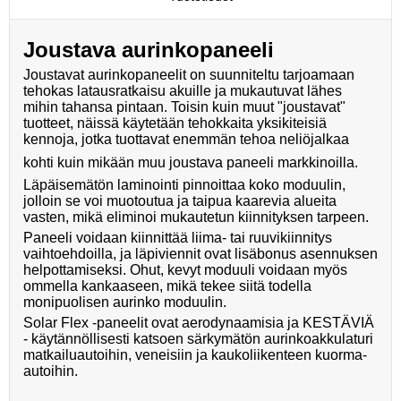
Joustava aurinkopaneeli
Joustavat aurinkopaneelit on suunniteltu tarjoamaan
tehokas latausratkaisu akuille ja mukautuvat lähes
mihin tahansa pintaan. Toisin kuin muut "joustavat"
tuotteet, näissä käytetään tehokkaita yksikiteisiä
kennoja, jotka tuottavat enemmän tehoa neliöjalkaa
kohti kuin mikään muu joustava paneeli markkinoilla.
Läpäisemätön laminointi pinnoittaa koko moduulin,
jolloin se voi muotoutua ja taipua kaarevia alueita
vasten, mikä eliminoi mukautetun kiinnityksen tarpeen.
Paneeli voidaan kiinnittää liima- tai ruuvikiinnitys
vaihtoehdoilla, ja läpiviennit ovat lisäbonus asennuksen
helpottamiseksi. Ohut, kevyt moduuli voidaan myös
ommella kankaaseen, mikä tekee siitä todella
monipuolisen aurinko moduulin.
Solar Flex -paneelit ovat aerodynaamisia ja KESTÄVIÄ
- käytännöllisesti katsoen särkymätön aurinkoakkulaturi
matkailuautoihin, veneisiin ja kaukoliikenteen kuorma-
autoihin.