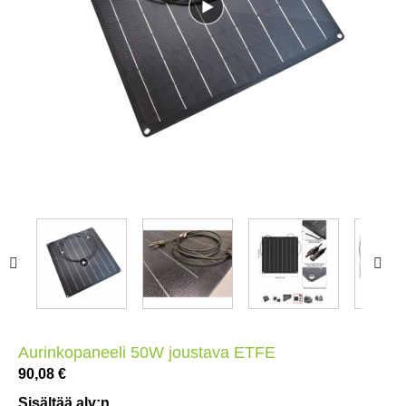


Aurinkopaneeli 50W joustava ETFE
90,08 €
Sisältää alv:n