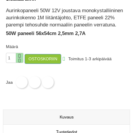
Aurinkopaneeli 50W 12V joustava monokystalliininen 
aurinkokenno 1M liitäntäjohto, ETFE paneeli 22% 
parempi tehosuhde normaaliin paneelin verratuna. 
50W paneeli 56x54cm 2,5mm 2,7A
Määrä
Toimitus 1-3 arkipäivää

OSTOSKORIIN
Jaa
Twiittaa
Pinterest
Jaa
Kuvaus
Tuotetiedot