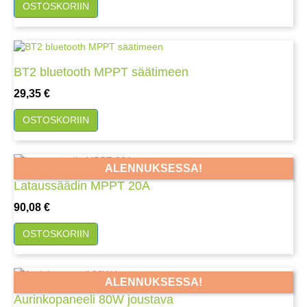
OSTOSKORIIN
BT2 bluetooth MPPT säätimeen
Hinta
29,35 €
OSTOSKORIIN
ALENNUKSESSA!
Lataussäädin MPPT 20A
Hinta
90,08 €
OSTOSKORIIN
ALENNUKSESSA!
Aurinkopaneeli 80W joustava