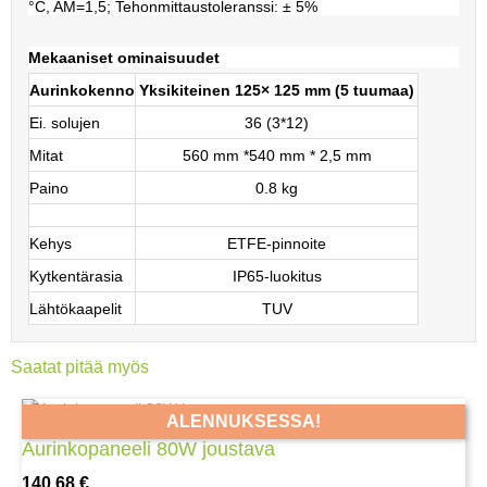
°C, AM=1,5; Tehonmittaustoleranssi: ± 5%
Mekaaniset ominaisuudet
Aurinkokenno
Yksikiteinen 125× 125 mm (5 tuumaa)
Ei. solujen
36 (3*12)
Mitat
560 mm *540 mm * 2,5 mm
Paino
0.8 kg
Kehys
ETFE-pinnoite
Kytkentärasia
IP65-luokitus
Lähtökaapelit
TUV
Saatat pitää myös
ALENNUKSESSA!
Aurinkopaneeli 80W joustava
Hinta
140,68 €