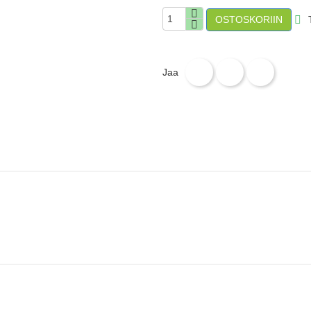
T

OSTOSKORIIN
Jaa
Twiittaa
Pinteres
Jaa