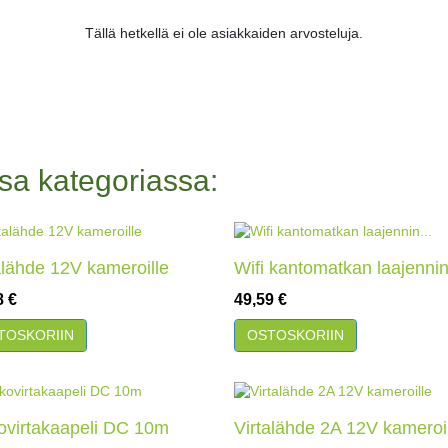
Tällä hetkellä ei ole asiakkaiden arvosteluja.
sa kategoriassa:
alähde 12V kameroille
Wifi kantomatkan laajennin
a
Hinta
8 €
49,59 €
akatselu
Pikakatselu
TOSKORIIN
OSTOSKORIIN
ovirtakaapeli DC 10m
Virtalähde 2A 12V kameroi