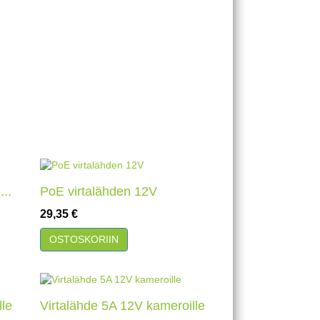
...
PoE virtalähden 12V
Hinta
29,35 €
Pikakatselu
OSTOSKORIIN
lle
Virtalähde 5A 12V kameroille