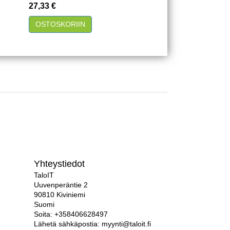
Hinta
27,33 €
Pikakatselu
OSTOSKORIIN
Yhteystiedot
TaloIT
Uuvenperäntie 2
90810 Kiviniemi
Suomi
Soita:
+358406628497
Lähetä sähkäpostia:
myynti@taloit.fi