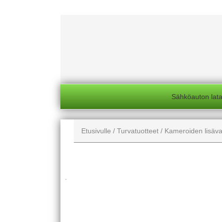
Sähköauton lat
Etusivulle
Turvatuotteet
Kameroiden lisäv