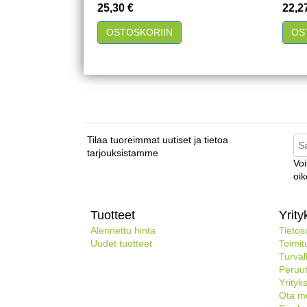
Hinta
Hint
25,30 €
22,2
Pikakatselu
Pik
OSTOSKORIIN
OS
Tilaa tuoreimmat uutiset ja tietoa
tarjouksistamme
Voi
oik
Tuotteet
Yrit
Alennettu hinta
Tietos
Uudet tuotteet
Toimit
Turva
Peruu
Yrityk
Ota me