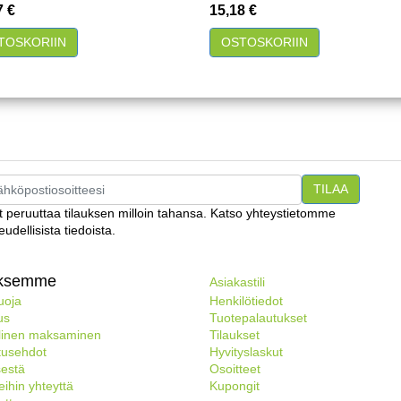
a
Hinta
7 €
15,18 €
akatselu
Pikakatselu
TOSKORIIN
OSTOSKORIIN
t peruuttaa tilauksen milloin tahansa. Katso yhteystietomme
eudellisista tiedoista.
yksemme
Asiakastili
uoja
Henkilötiedot
us
Tuotepalautukset
llinen maksaminen
Tilaukset
tusehdot
Hyvityslaskut
sestä
Osoitteet
ihin yhteyttä
Kupongit