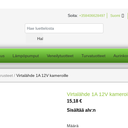
Soita:

+358406628497
Suomi
aus
Lämpöpumput
Veneilytuotteet
Turvatuotteet
Aurinko
arusteet
Virtalähde 1A 12V kameroille
Virtalähde 1A 12V kameroi
15,18 €
Sisältää alv:n
Määrä