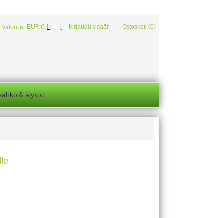


Valuutta:
EUR €
Kirjaudu sisään
Ostoskori (0)
sähkö & älykoti
lle