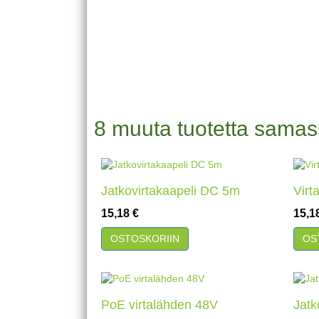
8 muuta tuotetta samas
Jatkovirtakaapeli DC 5m
Virt
Hinta
Hint
15,18 €
15,1
Pikakatselu
Pik
OSTOSKORIIN
OS
PoE virtalähden 48V
Jatk