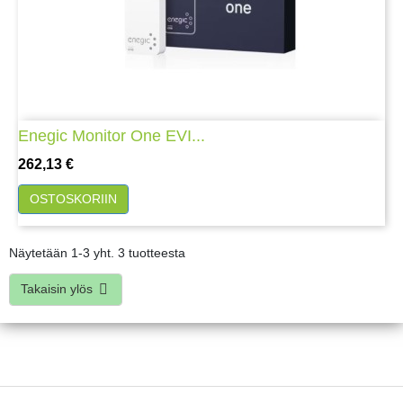
Enegic Monitor One EVI...
Hinta
262,13 €
OSTOSKORIIN
Näytetään 1-3 yht. 3 tuotteesta
Takaisin ylös
